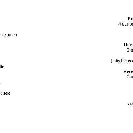
Pr
4 uur 
ie examen
Here
2 u
(mits het ee
tie
Here
2 u
R
d CBR
vr